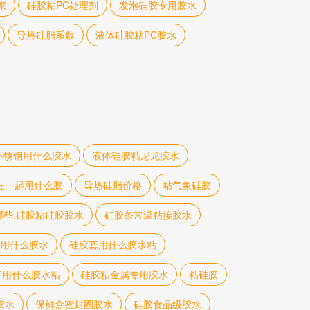
家
硅胶粘PC处理剂
发泡硅胶专用胶水
导热硅脂系数
液体硅胶粘PC胶水
不锈钢用什么胶水
液体硅胶粘尼龙胶水
在一起用什么胶
导热硅脂价格
粘气象硅胶
哪些.硅胶粘硅胶胶水
硅胶条常温粘接胶水
用什么胶水
硅胶套用什么胶水粘
了用什么胶水粘
硅胶粘金属专用胶水
粘硅胶
胶水
保鲜盒密封圈胶水
硅胶食品级胶水