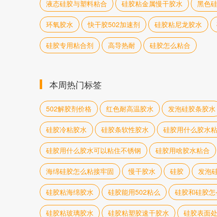
液态硅胶与塑料粘合
硅胶粘金属慢干胶水
黑色
环氧胶水
快干胶502加速剂
硅胶粘尼龙胶水
硅胶专用粘合剂
高导热耐
硅胶怎么粘合
本周热门标签
502解胶剂价格
红色耐高温胶水
发泡硅胶条胶水
硅胶冷粘胶水
硅胶条软性胶水
硅胶用什么胶水
硅胶用什么胶水可以粘住不锈钢
硅胶用啥胶水粘合
海绵硅胶怎么粘接牢固
慢干胶水
硅胶
发泡
硅胶粘海绵胶水
硅胶能用502粘么
硅胶和硅胶怎
硅胶粘玻璃胶水
硅胶粘塑胶速干胶水
硅胶表面