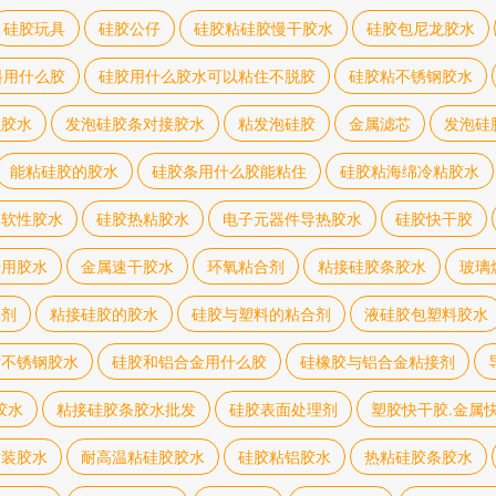
硅胶玩具
硅胶公仔
硅胶粘硅胶慢干胶水
硅胶包尼龙胶水
料用什么胶
硅胶用什么胶水可以粘住不脱胶
硅胶粘不锈钢胶水
么胶水
发泡硅胶条对接胶水
粘发泡硅胶
金属滤芯
发泡硅
能粘硅胶的胶水
硅胶条用什么胶能粘住
硅胶粘海绵冷粘胶水
条软性胶水
硅胶热粘胶水
电子元器件导热胶水
硅胶快干胶
专用胶水
金属速干胶水
环氧粘合剂
粘接硅胶条胶水
玻璃
涂剂
粘接硅胶的胶水
硅胶与塑料的粘合剂
液硅胶包塑料胶水
粘不锈钢胶水
硅胶和铝合金用什么胶
硅橡胶与铝合金粘接剂
胶水
粘接硅胶条胶水批发
硅胶表面处理剂
塑胶快干胶.金属
封装胶水
耐高温粘硅胶胶水
硅胶粘铝胶水
热粘硅胶条胶水