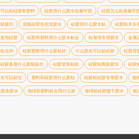
水可以粘硅胶和塑料
硅胶用什么胶水粘最牢固
硅胶怎么粘接最牢
金粘接剂
混炼硅胶包尼龙胶水
硅胶用什么胶水粘
硅胶粘木头
粘发泡硅胶
硅胶和塑料用什么胶水粘合
粘海绵专用胶水
金属
的粘合剂
硅胶塑胶用什么胶粘好
什么胶水可以粘硅胶
硅胶背
硅胶条用什么胶能粘住
硅胶管热粘机
硅胶粘陶瓷胶水
硅胶
胶水可以粘住
塑料和硅胶用什么胶粘
硅胶粘硅胶专用胶水
能
硅胶条胶水
海绵和塑料粘合用什么胶
海绵粘硅胶慢干胶水
耐