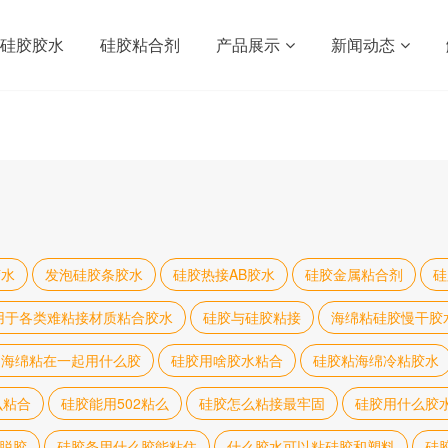
硅胶胶水
硅胶粘合剂
产品展示
新闻动态
胶水
发泡硅胶条胶水
硅胶热接AB胶水
硅胶金属粘合剂
硅
用于各类难粘接材质粘合胶水
硅胶与硅胶粘接
海绵粘硅胶慢干胶
和海绵粘在一起用什么胶
硅胶用啥胶水粘合
硅胶粘海绵冷粘胶水
么粘合
硅胶能用502粘么
硅胶怎么粘接最牢固
硅胶用什么胶
脱胶
硅胶条用什么胶能粘住
什么胶水可以粘硅胶和塑料
硅