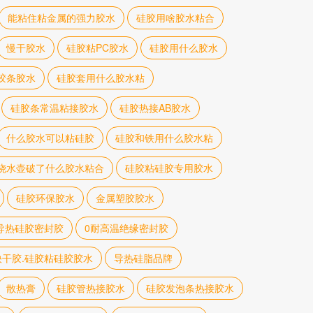
能粘住粘金属的强力胶水
硅胶用啥胶水粘合
慢干胶水
硅胶粘PC胶水
硅胶用什么胶水
胶条胶水
硅胶套用什么胶水粘
硅胶条常温粘接胶水
硅胶热接AB胶水
什么胶水可以粘硅胶
硅胶和铁用什么胶水粘
烧水壶破了什么胶水粘合
硅胶粘硅胶专用胶水
硅胶环保胶水
金属塑胶胶水
导热硅胶密封胶
0耐高温绝缘密封胶
快干胶.硅胶粘硅胶胶水
导热硅脂品牌
散热膏
硅胶管热接胶水
硅胶发泡条热接胶水