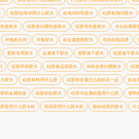
水
硅胶粘海绵用什么胶水
粘海绵软性胶水
硅胶粘海绵胶水
条热接胶水
硅胶密封圈热接胶水
硅胶管热接胶水
木头粘塑胶
环氧粘合剂
环氧胶水
粘金属塑胶胶水
导热硅脂品牌
塑胶专用胶水
金属速干胶水
塑胶速干胶水
硅胶速干胶
剂
硅胶环保胶水
硅胶食品级胶水
保鲜盒密封圈胶水
硅胶
强力胶水
硅胶材料用什么胶
硅胶和金属怎么能粘在一起
粘金
橡胶和金属粘接
硅胶粘铝胶水
硅胶与金属粘接用什么胶
塑料
硅胶套用什么胶水粘
软硅胶用什么胶水粘
能粘硅胶的胶水
什