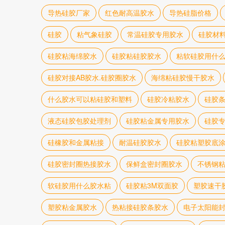
导热硅胶厂家
红色耐高温胶水
导热硅脂价格
硅胶
粘气象硅胶
常温硅胶专用胶水
硅胶材
硅胶粘海绵胶水
硅胶粘硅胶胶水
粘软硅胶用什
硅胶对接AB胶水.硅胶圈胶水
海绵粘硅胶慢干胶水
什么胶水可以粘硅胶和塑料
硅胶冷粘胶水
硅胶
液态硅胶包胶处理剂
硅胶粘金属专用胶水
硅胶
硅橡胶和金属粘接
耐温硅胶胶水
硅胶粘塑胶底
硅胶密封圈热接胶水
保鲜盒密封圈胶水
不锈钢
软硅胶用什么胶水粘
硅胶粘3M双面胶
塑胶速干
塑胶粘金属胶水
热粘接硅胶条胶水
电子太阳能