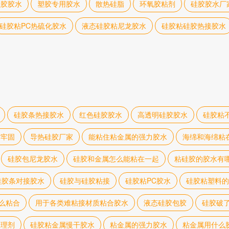
硅胶胶水
塑胶专用胶水
散热硅脂
环氧胶粘剂
硅胶胶水厂
硅胶粘PC热硫化胶水
液态硅胶粘尼龙胶水
硅胶粘硅胶热接胶水
硅胶条热接胶水
红色硅胶胶水
高透明硅胶胶水
硅胶粘
粘牢固
导热硅胶厂家
能粘住粘金属的强力胶水
海绵和海绵粘
硅胶包尼龙胶水
硅胶和金属怎么能粘在一起
粘硅胶的胶水有
硅胶条对接胶水
硅胶与硅胶粘接
硅胶粘PC胶水
硅胶粘塑料的
么粘合
用于各类难粘接材质粘合胶水
液态硅胶包胶
硅胶破
处理剂
硅胶粘金属慢干胶水
粘金属的强力胶水
粘金属用什么