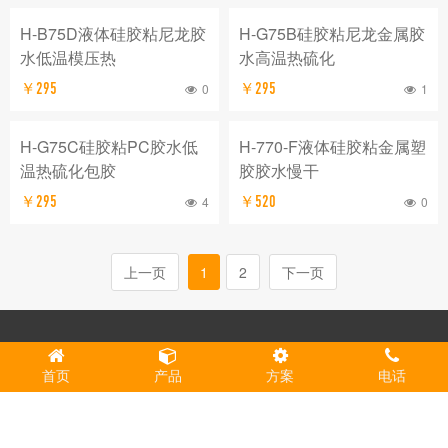
H-B75D液体硅胶粘尼龙胶
H-G75B硅胶粘尼龙金属胶
水低温模压热
水高温热硫化
￥295
0
￥295
1
H-G75C硅胶粘PC胶水低
H-770-F液体硅胶粘金属塑
温热硫化包胶
胶胶水慢干
￥295
4
￥520
0
上一页
1
2
下一页
Copyright © 2012-2092 深圳市华莱士胶粘剂有限公司 版权所有
首页
产品
方案
电话
粤ICP备13049316号