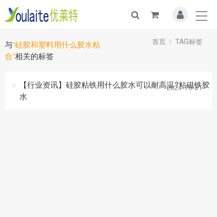
首页
TAG标签
与
“硅胶和塑料用什么胶水粘
合”
相关的标签
【行业资讯】硅胶粘铁用什么胶水可以耐高温?粘磁铁胶
2024-10-21
水