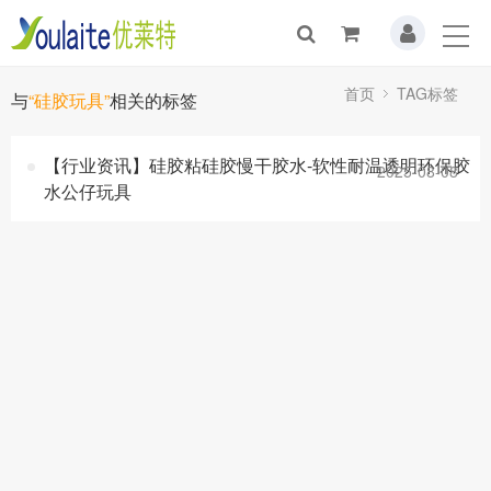
首页
TAG标签
与
“硅胶玩具”
相关的标签
【行业资讯】硅胶粘硅胶慢干胶水-软性耐温透明环保胶
2025-08-08
水公仔玩具