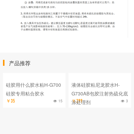
产品推荐
硅胶用什么胶水粘H-G700
液体硅胶粘尼龙胶水H-
硅胶专用粘合胶水
G730AB包胶注射热硫化底
15
3
￥35
￥299
涂处理剂