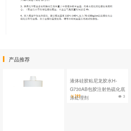
产品推荐
液体硅胶粘尼龙胶水H-
G730AB包胶注射热硫化底
3
￥299
涂处理剂