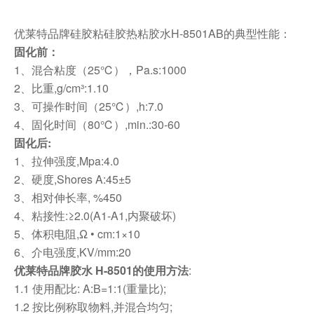
优莱特品牌硅胶粘硅胶热粘胶水H-8501AB的典型性能：
固化前
：
1
、混合粘度（25℃），Ρa.s:1000
2
、比重,g/cm³:1.10
3
、可操作时间（25℃）,h:7.0
4
、固化时间（80℃）,min.:30-60
固化后:
1
、拉伸强度,Mpa:4.0
2
、硬度,Shores A:45±5
3
、相对伸长率, %450
4
、粘接性:≥2.0(A1-A1,内聚破坏)
5
、体积电阻,Ω • cm:1×10
6
、介电强度,KV/mm:20
优莱特品牌胶水 H-8501的使用方法
:
1.1
使用配比: A:B=1:1(重量比);
1.2
按比例称取物料,并混合均匀;