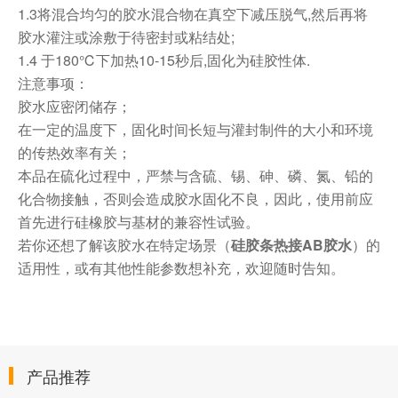
1.3
将混合均匀的胶水混合物在真空下减压脱气,然后再将
胶水灌注或涂敷于待密封或粘结处;
1.4
于180℃下加热10-15秒后,固化为硅胶性体.
注意事项：
胶水应密闭储存；
在一定的温度下，固化时间长短与灌封制件的大小和环境
的传热效率有关；
本品在硫化过程中，严禁与含硫、锡、砷、磷、氮、铅的
化合物接触，否则会造成胶水固化不良，因此，使用前应
首先进行硅橡胶与基材的兼容性试验。
若你还想了解该胶水在特定场景（
硅胶条热接AB胶水
）的
适用性，或有其他性能参数想补充，欢迎随时告知。
产品推荐