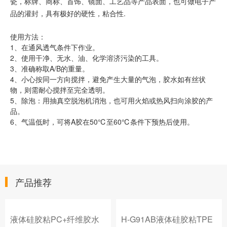
瓷，标牌、商标、首饰、镜面、工艺品等产品表面，也可做电子产
品的灌封，具有极好的硬性，粘合性.
使用方法：
1、在通风透气条件下作业。
2、使用干净、无水、油、化学溶济污染的工具。
3、准确称取A/B的重量。
4、小心按同一方向搅拌，避免产生大量的气泡，胶水如有丝状
物，则需耐心搅拌至完全透明。
5、除泡：用抽真空脱泡机消泡，也可用火焰或热风扫向涂胶的产
品。
6、气温低时，可将A胶在50℃至60℃条件下预热后使用。
产品推荐
液体硅胶粘PC+纤维胶水
H-G91AB液体硅胶粘TPE