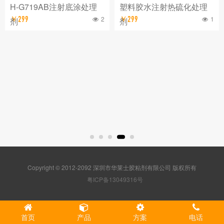
H-G719AB注射底涂处理
塑料胶水注射热硫化处理
2
1
￥299
￥299
剂
剂
Copyright © 2012-2092 深圳市华莱士胶粘剂有限公司 版权所有
粤ICP备13049316号
首页
产品
方案
电话